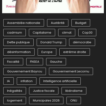
Assemblée nationale
Austérité
Budget
cadmium
Capitalisme
climat
Cop30
Dette publique
Donald Trump
démocratie
désinformation
Europe
extrême droite
Fiscalité
FNSEA
Gauche
Gouvernement Bayrou
Gouvernement Lecornu
IA
inflation
Intelligence artificielle
Inégalités
Justice fiscale
libéralisme
logement
Municipales 2026
ONU