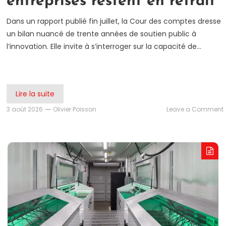
entreprises restent en retrait
Dans un rapport publié fin juillet, la Cour des comptes dresse
un bilan nuancé de trente années de soutien public à
l’innovation. Elle invite à s’interroger sur la capacité de…
Lire la suite
3 août 2026
Olivier Poisson
Leave a Comment
:
l
i
m
l
r
r