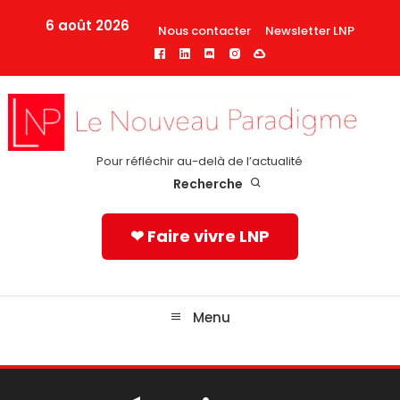
Skip
6 août 2026
Nous contacter
Newsletter LNP
To
Content
Pour réfléchir au-delà de l’actualité
Recherche
❤ Faire vivre LNP
Menu