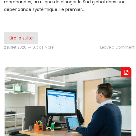
marchandes, au risque de plonger le Sud global dans une
dépendance systémique. Le premier…
Lire la suite
2 juillet 2026
Lucas Morel
Leave a Comment
I