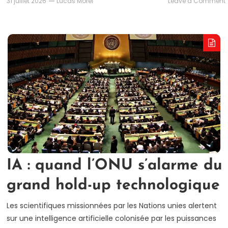
31 juillet 2026
Lucas Morel
Leave a Comment
I
a
:
l
IA : quand l’ONU s’alarme du
grand hold-up technologique
Les scientifiques missionnées par les Nations unies alertent
sur une intelligence artificielle colonisée par les puissances