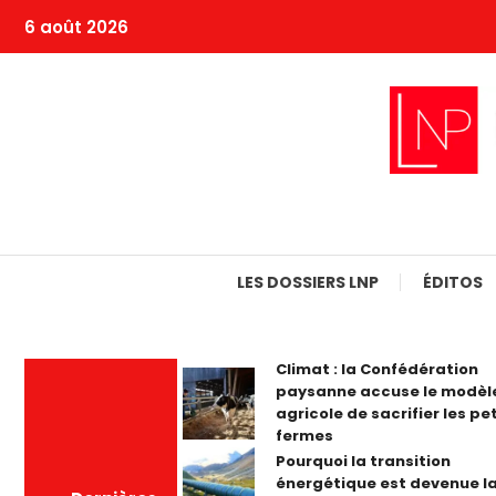
Skip
6 août 2026
To
Content
LES DOSSIERS LNP
ÉDITOS
Climat : la Confédération
paysanne accuse le modèl
agricole de sacrifier les pe
fermes
Pourquoi la transition
énergétique est devenue la