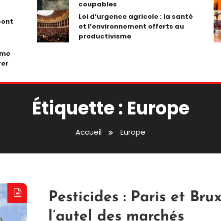
coupables
Loi d’urgence agricole : la santé
sont
et l’environnement offerts au
productivisme
ume
rer
Étiquette :
Europe
Accueil
Europe
Pesticides : Paris et Brux
l’autel des marchés