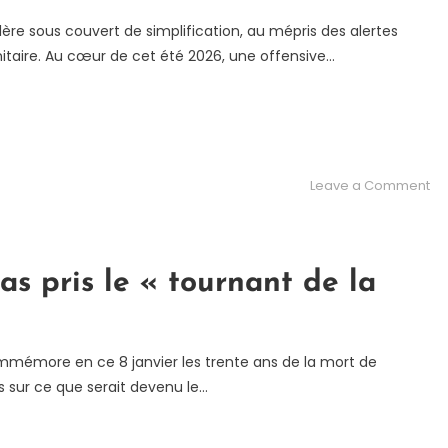
re sous couvert de simplification, au mépris des alertes
anitaire. Au cœur de cet été 2026, une offensive…
on
Leave a Comment
Pes
Pa
et
Br
as pris le « tournant de la
sac
la
sa
ommémore en ce 8 janvier les trente ans de la mort de
su
 sur ce que serait devenu le…
l’a
de
ma