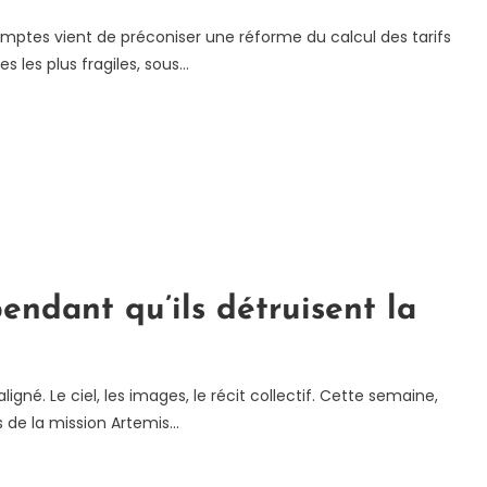
to
omptes vient de préconiser une réforme du calcul des tarifs
plu
s les plus fragiles, sous…
si
po
«
ten
»
pendant qu’ils détruisent la
gné. Le ciel, les images, le récit collectif. Cette semaine,
 de la mission Artemis…