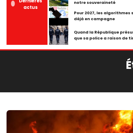
Dernières
notre souveraineté
actus
Pour 2027, les algorithmes 
déjà en campagne
Quand la République prés
que sa police a raison de ti
É