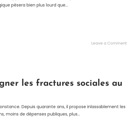
gique pèsera bien plus lourd que…
on
Leave a Comment
La
vr
de
qu
no
gner les fractures sociales au
la
à
no
en
 constance. Depuis quarante ans, il propose inlassablement les
ns, moins de dépenses publiques, plus…