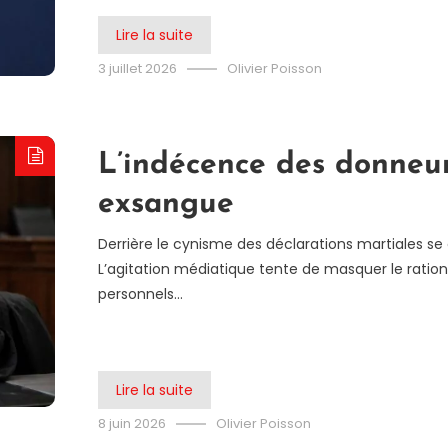
Lire la suite
3 juillet 2026
Olivier Poisson
L’indécence des donneurs
exsangue
Derrière le cynisme des déclarations martiales se c
L’agitation médiatique tente de masquer le rati
personnels…
Lire la suite
8 juin 2026
Olivier Poisson