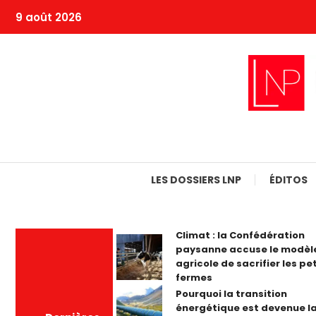
Skip
9 août 2026
To
Content
LES DOSSIERS LNP
ÉDITOS
Climat : la Confédération
paysanne accuse le modèl
agricole de sacrifier les pe
fermes
Pourquoi la transition
énergétique est devenue la