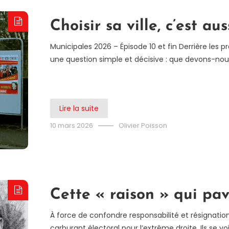
Choisir sa ville, c’est aus
Municipales 2026 – Épisode 10 et fin Derrière les 
une question simple et décisive : que devons-nou
Lire la suite
10 mars 2026
Olivier Poisson
Cette « raison » qui pa
À force de confondre responsabilité et résignatio
carburant électoral pour l’extrême droite. Ils se vo