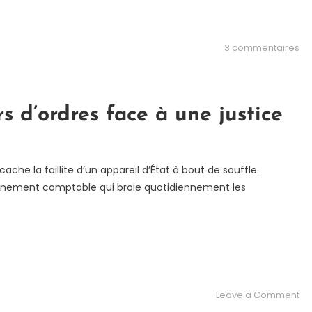
su
3 commentaires
Le
Me
ou
l’a
 d’ordres face à une justice
de
so
les
ache la faillite d’un appareil d’État à bout de souffle.
fr
onnement comptable qui broie quotidiennement les
so
au
ma
on
Leave a Comment
L’