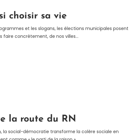
si choisir sa vie
programmes et les slogans, les élections municipales posent
s faire concrètement, de nos villes…
ve la route du RN
n, la social-démocratie transforme la colère sociale en
ient comme « le parti de la raison »….