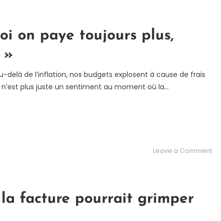
de
do
d’
oi on paye toujours plus,
fa
 »
à
un
elà de l’inflation, nos budgets explosent à cause de frais
jus
» n’est plus juste un sentiment au moment où la…
ex
on
Leave a Comment
Po
d’
:
po
: la facture pourrait grimper
on
pa