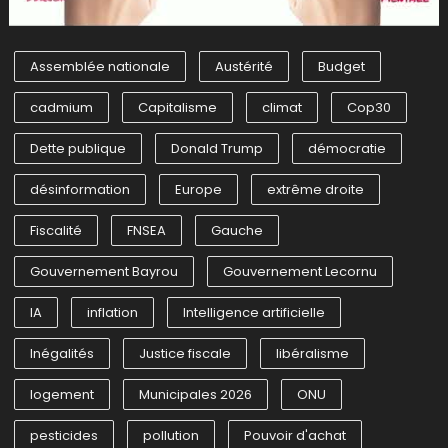
Assemblée nationale
Austérité
Budget
cadmium
Capitalisme
climat
Cop30
Dette publique
Donald Trump
démocratie
désinformation
Europe
extrême droite
Fiscalité
FNSEA
Gauche
Gouvernement Bayrou
Gouvernement Lecornu
IA
inflation
Intelligence artificielle
Inégalités
Justice fiscale
libéralisme
logement
Municipales 2026
ONU
pesticides
pollution
Pouvoir d'achat