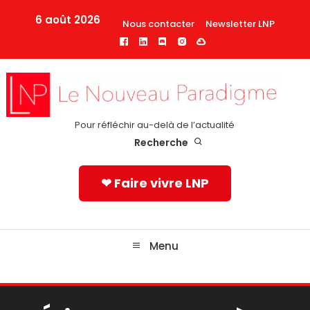
Skip
6 août 2026
Nous contacter
Newsletter LNP
To
Content
Pour réfléchir au-delà de l’actualité
Recherche
❤ Faire vivre LNP
Menu