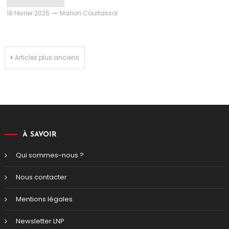
18 février 2026
Marion Courtassol
Navigation
Articles plus anciens
des
articles
À SAVOIR
Qui sommes-nous ?
Nous contacter
Mentions légales
Newsletter LNP