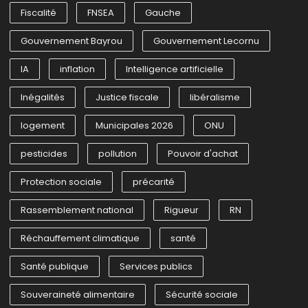
Fiscalité
FNSEA
Gauche
Gouvernement Bayrou
Gouvernement Lecornu
IA
inflation
Intelligence artificielle
Inégalités
Justice fiscale
libéralisme
logement
Municipales 2026
ONU
pesticides
pollution
Pouvoir d'achat
Protection sociale
précarité
Rassemblement national
Rigueur
RN
Réchauffement climatique
santé
Santé publique
Services publics
Souveraineté alimentaire
Sécurité sociale