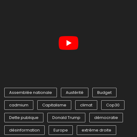
Assemblée nationale
Austérité
Budget
cadmium
Capitalisme
climat
Cop30
Dette publique
Donald Trump
démocratie
désinformation
Europe
extrême droite