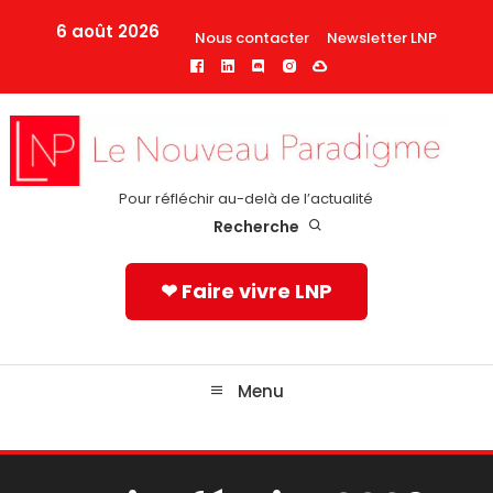
Skip
6 août 2026
Nous contacter
Newsletter LNP
To
Content
Pour réfléchir au-delà de l’actualité
Recherche
❤ Faire vivre LNP
Menu