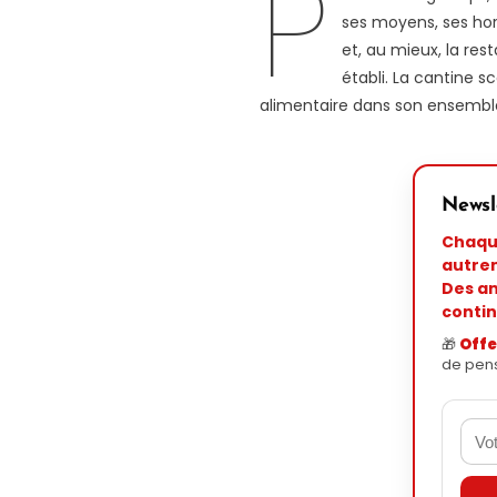
P
ses moyens, ses hora
et, au mieux, la rest
établi. La cantine s
alimentaire dans son ensembl
Newsl
Chaque
autre
Des an
contin
🎁
Offe
de pens