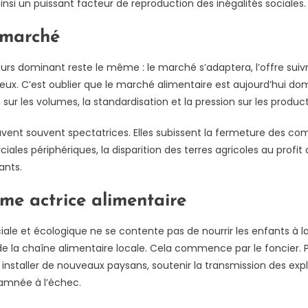
insi un puissant facteur de reproduction des inégalités sociales.
t-marché
cours dominant reste le même : le marché s’adaptera, l’offre suiv
x. C’est oublier que le marché alimentaire est aujourd’hui do
ur les volumes, la standardisation et la pression sur les produc
uvent souvent spectatrices. Elles subissent la fermeture des c
iales périphériques, la disparition des terres agricoles au profit
ants.
e actrice alimentaire
e et écologique ne se contente pas de nourrir les enfants à la 
e la chaîne alimentaire locale. Cela commence par le foncier. Pr
, installer de nouveaux paysans, soutenir la transmission des expl
damnée à l’échec.