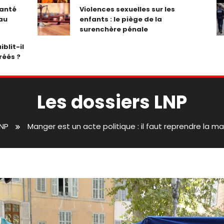
santé
Violences sexuelles sur les
 au
enfants : le piège de la
surenchère pénale
iblit-il
réés ?
Les dossiers LNP
LNP
Manger est un acte politique : il faut reprendre la ma