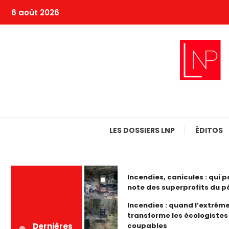
Skip
6 août 2026
To
Content
LES DOSSIERS LNP
ÉDITOS
Incendies, canicules : qui p
note des superprofits du pé
Incendies : quand l’extrême
transforme les écologistes
coupables
Dernières