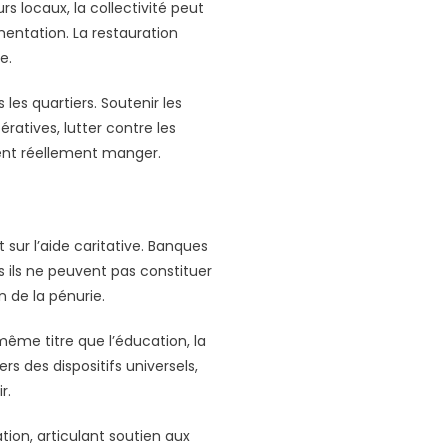
 locaux, la collectivité peut
mentation. La restauration
e.
les quartiers. Soutenir les
atives, lutter contre les
vent réellement manger.
sur l’aide caritative. Banques
is ils ne peuvent pas constituer
n de la pénurie.
ême titre que l’éducation, la
rs des dispositifs universels,
r.
ion, articulant soutien aux