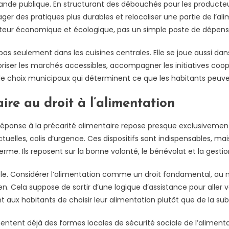
nde publique. En structurant des débouchés pour les producteurs
er des pratiques plus durables et relocaliser une partie de l’ali
oteur économique et écologique, pas un simple poste de dépens
pas seulement dans les cuisines centrales. Elle se joue aussi dans 
ser les marchés accessibles, accompagner les initiatives coopér
 de choix municipaux qui déterminent ce que les habitants peu
ire au droit à l’alimentation
réponse à la précarité alimentaire repose presque exclusivement 
ctuelles, colis d’urgence. Ces dispositifs sont indispensables, ma
erme. Ils reposent sur la bonne volonté, le bénévolat et la gestio
le. Considérer l’alimentation comme un droit fondamental, au m
en. Cela suppose de sortir d’une logique d’assistance pour aller ve
aux habitants de choisir leur alimentation plutôt que de la subi
ent déjà des formes locales de sécurité sociale de l’alimentat