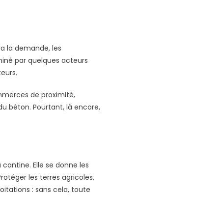
ra la demande, les
miné par quelques acteurs
teurs.
ommerces de proximité,
 du béton. Pourtant, là encore,
cantine. Elle se donne les
otéger les terres agricoles,
oitations : sans cela, toute