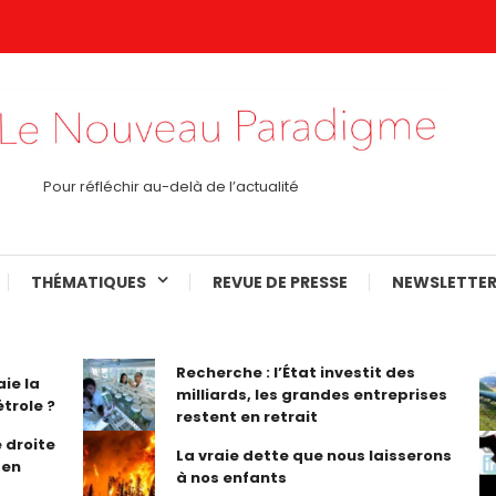
Pour réfléchir au-delà de l’actualité
THÉMATIQUES
REVUE DE PRESSE
NEWSLETTER
Recherche : l’État investit des
aie la
milliards, les grandes entreprises
trole ?
restent en retrait
 droite
La vraie dette que nous laisserons
 en
à nos enfants