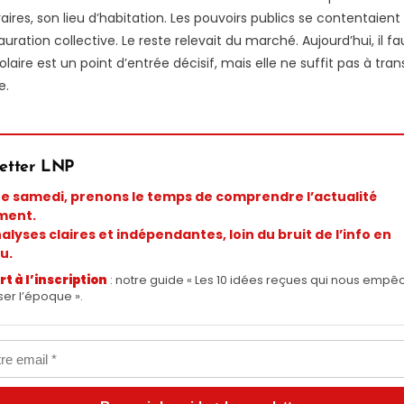
ires, son lieu d’habitation. Les pouvoirs publics se contentaient 
auration collective. Le reste relevait du marché. Aujourd’hui, il f
colaire est un point d’entrée décisif, mais elle ne suffit pas à tr
e.
etter LNP
 samedi, prenons le temps de comprendre l’actualité
ment.
alyses claires et indépendantes, loin du bruit de l’info en
u.
rt à l’inscription
: notre guide « Les 10 idées reçues qui nous empê
er l’époque ».