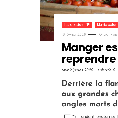
Les dossiers LNP
Municipales
16 février 2026
Olivier Poi
Manger est 
reprendre 
Municipales 2026 – Épisode 6
Derrière la fl
aux grandes ch
angles morts de
endant longtemps, l