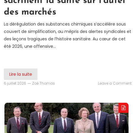
sacrifient la santé sur l’autel
des marchés
La dérégulation des substances chimiques s’accélère sous
couvert de simplification, au mépris des alertes syndicales et
des leçons tragiques de l’histoire sanitaire. Au cœur de cet
été 2026, une offensive…
Lire la suite
6 juillet 2026
Zoé Thomas
Leave a Comment
P
P
e
B
s
l