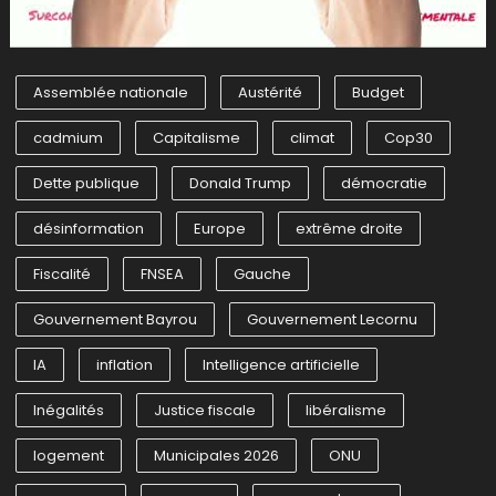
Assemblée nationale
Austérité
Budget
cadmium
Capitalisme
climat
Cop30
Dette publique
Donald Trump
démocratie
désinformation
Europe
extrême droite
Fiscalité
FNSEA
Gauche
Gouvernement Bayrou
Gouvernement Lecornu
IA
inflation
Intelligence artificielle
Inégalités
Justice fiscale
libéralisme
logement
Municipales 2026
ONU