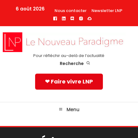
Skip
6 août 2026
Nous contacter
Newsletter LNP
To
Content
Pour réfléchir au-delà de l’actualité
Recherche
❤ Faire vivre LNP
Menu