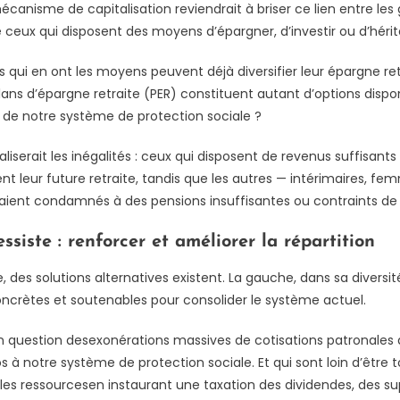
nisme de capitalisation reviendrait à briser ce lien entre les g
 ceux qui disposent des moyens d’épargner, d’investir ou d’hérite
ais qui en ont les moyens peuvent déjà diversifier leur épargne re
lans d’épargne retraite (PER) constituent autant d’options dispon
ier de notre système de protection sociale ?
naliserait les inégalités : ceux qui disposent de revenus suffisant
 leur future retraite, tandis que les autres — intérimaires, fe
rraient condamnés à des pensions insuffisantes ou contraints de t
ssiste : renforcer et améliorer la répartition
, des solutions alternatives existent. La gauche, dans sa diversi
ncrètes et soutenables pour consolider le système actuel.
 question desexonérations massives de cotisations patronales
os à notre système de protection sociale. Et qui sont loin d’être t
 les ressourcesen instaurant une taxation des dividendes, des su