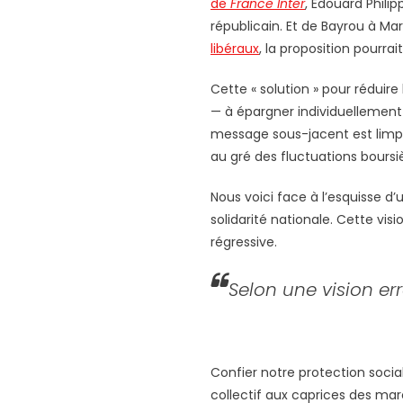
de
France Inter
, Édouard Phil
républicain. Et de Bayrou à Ma
libéraux
, la proposition pourra
Cette « solution » pour réduire
— à épargner individuellement
message sous-jacent est limpid
au gré des fluctuations boursi
Nous voici face à l’esquisse d’u
solidarité nationale. Cette v
régressive.
Selon une vision er
Confier notre protection socia
collectif aux caprices des mar