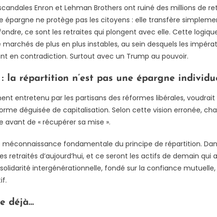
 scandales Enron et Lehman Brothers ont ruiné des millions de re
te épargne ne protège pas les citoyens : elle transfère simplement
ffondre, ce sont les retraites qui plongent avec elle. Cette logiqu
 marchés de plus en plus instables, au sein desquels les impérat
ent en contradiction. Surtout avec un Trump au pouvoir.
: la répartition n’est pas une épargne individu
t entretenu par les partisans des réformes libérales, voudrait 
forme déguisée de capitalisation. Selon cette vision erronée, ch
ère avant de « récupérer sa mise ».
ne méconnaissance fondamentale du principe de répartition. Dan
les retraités d’aujourd’hui, et ce seront les actifs de demain qui
 solidarité intergénérationnelle, fondé sur la confiance mutuelle
if.
te déjà…