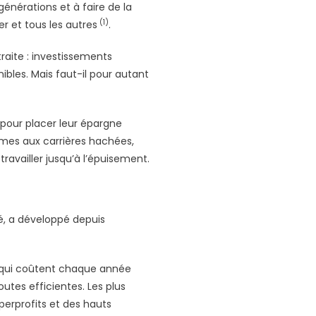
énérations et à faire de la
(1)
r et tous les autres
.
traite : investissements
ibles. Mais faut-il pour autant
s pour placer leur épargne
mmes aux carrières hachées,
ravailler jusqu’à l’épuisement.
té, a développé depuis
 qui coûtent chaque année
outes efficientes. Les plus
perprofits et des hauts