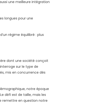
 aussi une meilleure intégration
ères longues pour une
 d’un régime équilibré : plus
nière dont une société conçoit
 interroge sur le type de
olés, mis en concurrence dès
nt démographique, notre époque
e défi est de taille, mais les
t de remettre en question notre