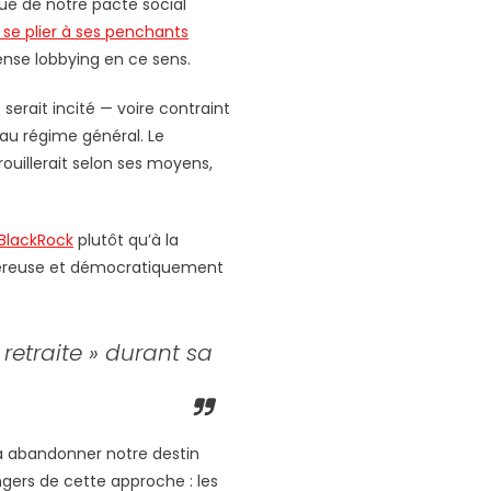
e de notre pacte social
r se plier à ses penchants
ntense lobbying en ce sens.
serait incité — voire contraint
au régime général. Le
ouillerait selon ses moyens,
BlackRock
plutôt qu’à la
angereuse et démocratiquement
retraite » durant sa
 à abandonner notre destin
ngers de cette approche : les