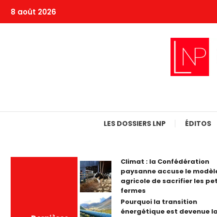
Skip
8 août 2026
To
Content
LES DOSSIERS LNP
ÉDITOS
Climat : la Confédération
paysanne accuse le modèl
agricole de sacrifier les pe
fermes
Pourquoi la transition
énergétique est devenue la