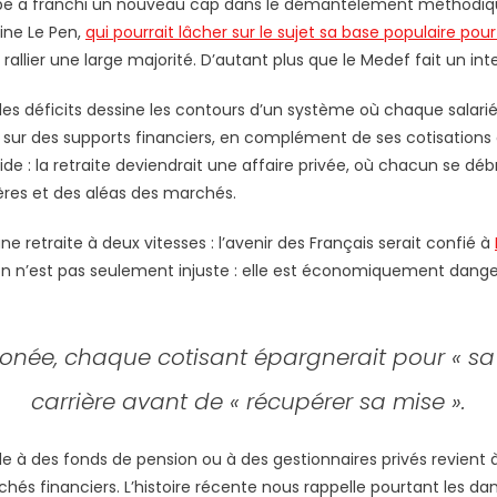
ippe a franchi un nouveau cap dans le démantèlement méthodiqu
rine Le Pen,
qui pourrait lâcher sur le sujet sa base populaire pou
it rallier une large majorité. D’autant plus que le Medef fait un i
 les déficits dessine les contours d’un système où chaque salarié 
 sur des supports financiers, en complément de ses cotisations 
e : la retraite deviendrait une affaire privée, où chacun se débr
ères et des aléas des marchés.
ne retraite à deux vitesses : l’avenir des Français serait confié à
ision n’est pas seulement injuste : elle est économiquement d
ronée, chaque cotisant épargnerait pour « sa 
carrière avant de « récupérer sa mise ».
le à des fonds de pension ou à des gestionnaires privés revient
chés financiers. L’histoire récente nous rappelle pourtant les da