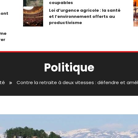
coupables
Loi d’urgence agricole : la santé
sont
et l’environnement offerts au
productivisme
ume
rer
Politique
té
Contre la retraite à deux vitesses : défendre et améli