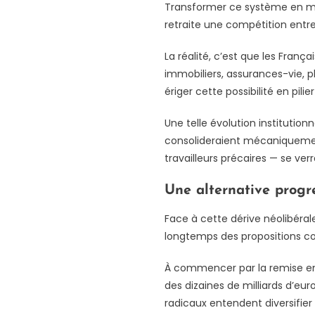
Transformer ce système en méca
retraite une compétition entre
La réalité, c’est que les Franç
immobiliers, assurances-vie, p
ériger cette possibilité en pil
Une telle évolution institution
consolideraient mécaniquement
travailleurs précaires — se ve
Une alternative progre
Face à cette dérive néolibérale
longtemps des propositions co
À commencer par la remise en
des dizaines de milliards d’eur
radicaux entendent diversifier