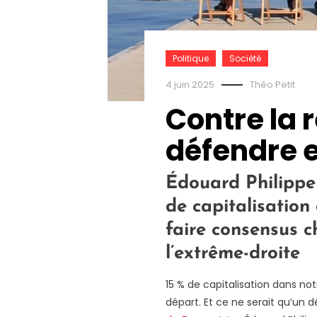
Politique
Société
4 juin 2025
Théo Petit
Contre la r
défendre e
Édouard Philippe
de capitalisation
faire consensus c
l’extrême-droite
15 % de capitalisation dans n
départ. Et ce ne serait qu’un d