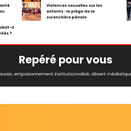
santé
Violences sexuelles sur les
 au
enfants : le piège de la
surenchère pénale
iblit-il
réés ?
Repéré pour vous
 sursis, empoisonnement institutionnalisé, désert médiatiq