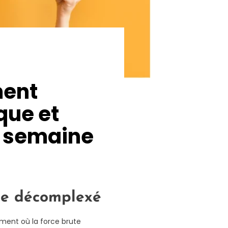
ment
que et
a semaine
sme décomplexé
ment où la force brute