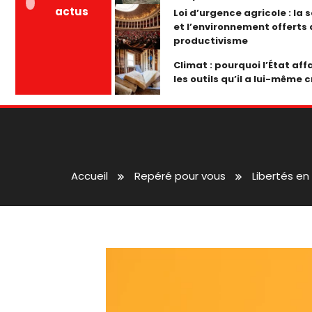
actus
Loi d’urgence agricole : la 
et l’environnement offerts
productivisme
Climat : pourquoi l’État affa
les outils qu’il a lui-même c
Accueil
Repéré pour vous
Libertés en