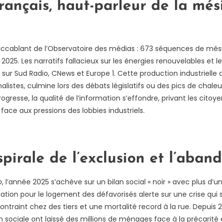
français, haut-parleur de la mé
n accablant de l’Observatoire des médias : 673 séquences de mé
n 2025. Les narratifs fallacieux sur les énergies renouvelables et 
t sur Sud Radio, CNews et Europe 1. Cette production industrielle 
alistes, culmine lors des débats législatifs ou des pics de chale
gresse, la qualité de l’information s’effondre, privant les citoy
face aux pressions des lobbies industriels.
pirale de l’exclusion et l’aband
o
, l’année 2025 s’achève sur un bilan social « noir » avec plus d’
ation pour le logement des défavorisés alerte sur une crise qui
ntraint chez des tiers et une mortalité record à la rue. Depuis 2
n sociale ont laissé des millions de ménages face à la précarit