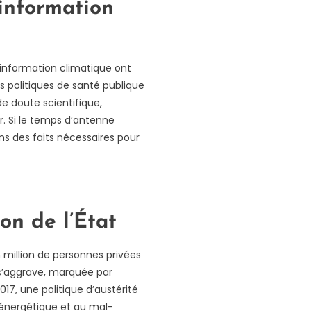
sinformation
sinformation climatique ont
les politiques de santé publique
de doute scientifique,
ur. Si le temps d’antenne
ens des faits nécessaires pour
on de l’État
un million de personnes privées
 s’aggrave, marquée par
017, une politique d’austérité
é énergétique et au mal-