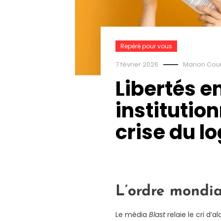
Repéré pour vous
7 février 2026
Marion Cour
Libertés 
institutio
crise du 
L’ordre mondia
Le média
Blast
relaie le cri d