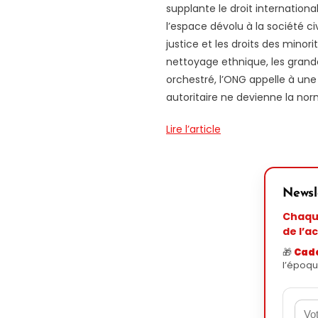
supplante le droit internation
l’espace dévolu à la société c
justice et les droits des mino
nettoyage ethnique, les grande
orchestré, l’ONG appelle à une
autoritaire ne devienne la nor
Lire l’article
Newsl
Chaque
de l’ac
🎁
Cad
l’époqu