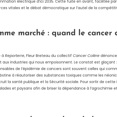
tion électrique d’ici 2035. Cette fuite en avant, facilitée par 
urces vitales et le débat démocratique sur l’autel de la compétit
mme marché : quand le cancer 
é à
Reporterre
, Fleur Breteau du collectif
Cancer Colère
dénonce 
 aux industries qui nous empoisonnent. Le constat est glaçant :
ponsables de l’épidémie de cancers sont souvent celles qui comm
’obstine à réautoriser des substances toxiques comme les néonic
uit la santé publique et la Sécurité sociale. Pour sortir de cette 
alades et paysans afin de briser la dépendance à l’agrochimie e