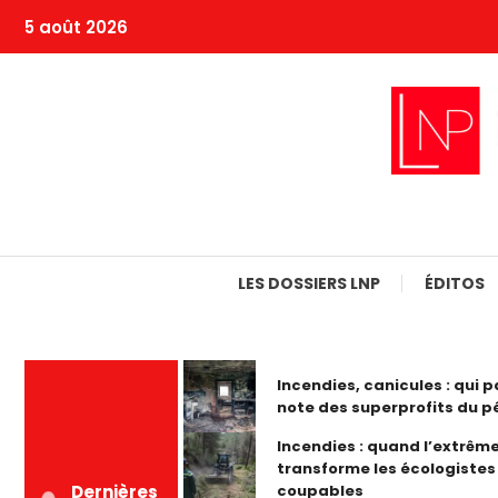
Skip
5 août 2026
To
Content
LES DOSSIERS LNP
ÉDITOS
Incendies, canicules : qui p
note des superprofits du pé
Incendies : quand l’extrême
transforme les écologistes
coupables
Dernières