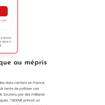
n clic
d’établir
 retiré à
r
.
ique au mépris
 des data centers en France,
ds
tente de politiser ces
A. Soutenu par des milliards
iques : l’ADEME prévoit un