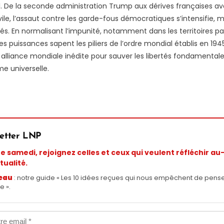
al. De la seconde administration Trump aux dérives françaises 
ivile, l’assaut contre les garde-fous démocratiques s’intensifie
rités. En normalisant l’impunité, notamment dans les territoires
s puissances sapent les piliers de l’ordre mondial établis en 194
 alliance mondiale inédite pour sauver les libertés fondamenta
me universelle.
etter LNP
 samedi, rejoignez celles et ceux qui veulent réfléchir au
tualité.
eau
: notre guide « Les 10 idées reçues qui nous empêchent de pens
e ».