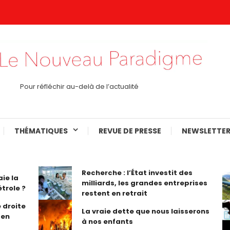
Pour réfléchir au-delà de l’actualité
THÉMATIQUES
REVUE DE PRESSE
NEWSLETTER
Recherche : l’État investit des
aie la
milliards, les grandes entreprises
trole ?
restent en retrait
 droite
La vraie dette que nous laisserons
 en
à nos enfants