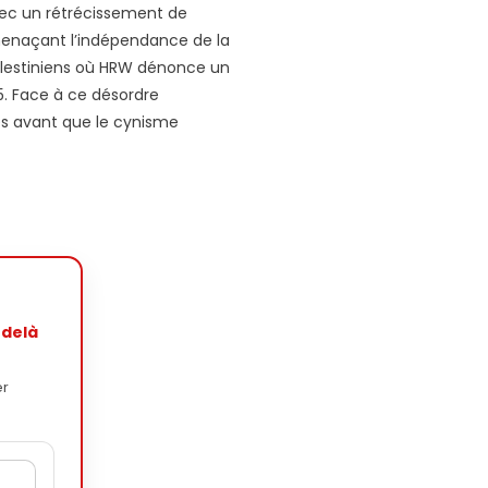
avec un rétrécissement de
, menaçant l’indépendance de la
 palestiniens où HRW dénonce un
5. Face à ce désordre
les avant que le cynisme
-delà
er