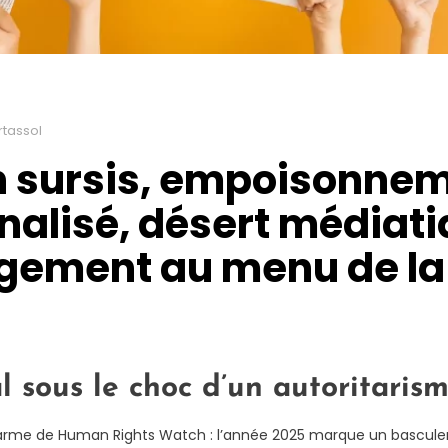
tassol
en sursis, empoisonne
nnalisé, désert médiati
logement au menu de l
l sous le choc d’un autoritari
’alarme de Human Rights Watch : l’année 2025 marque un bascule