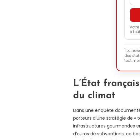
Votre
à tou
*
La newsl
des stat
tout mo
L’État françai
du climat
Dans une enquête document
porteurs d’une stratégie de « 
infrastructures gourmandes en 
d’euros de subventions, ce boom