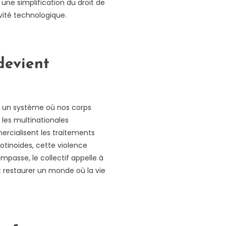
une simplification du droit de
ivité technologique.
devient
un système où nos corps
 les multinationales
ercialisent les traitements
otinoïdes, cette violence
impasse, le collectif appelle à
t restaurer un monde où la vie