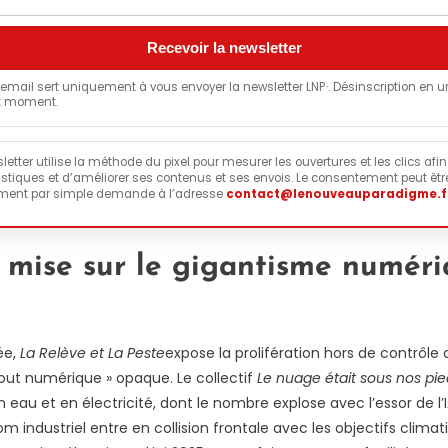
 email sert uniquement à vous envoyer la newsletter LNP
. Désinscription en u
*
t moment.
etter utilise la méthode du pixel pour mesurer les ouvertures et les clics afin 
istiques et d’améliorer ses contenus et ses envois. Le consentement peut être
ment par simple demande à l’adresse
contact@lenouveauparadigme.f
s mise sur le gigantisme numér
ée,
La Relève et La Peste
expose la prolifération hors de contrôle
tout numérique » opaque. Le collectif
Le nuage était sous nos pie
eau et en électricité, dont le nombre explose avec l’essor de l’I
 industriel entre en collision frontale avec les objectifs climat