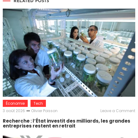
RELATED POSTS
Économie
Tech
o
3 août 2026
Olivier Poisson
Leave a Comment
R
Recherche : l’État investit des milliards, les grandes
:
entreprises restent en retrait
l’
i
d