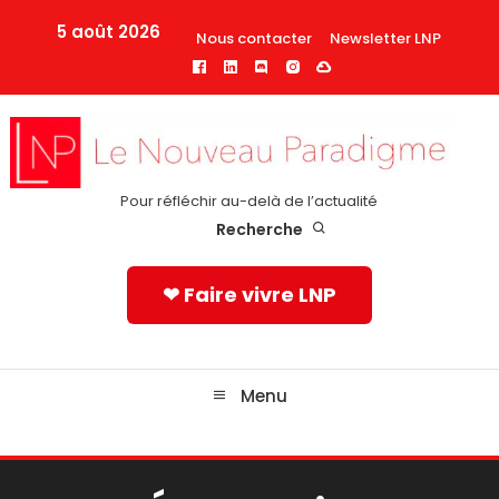
Skip
5 août 2026
Nous contacter
Newsletter LNP
To
Content
Pour réfléchir au-delà de l’actualité
Recherche
❤ Faire vivre LNP
Menu