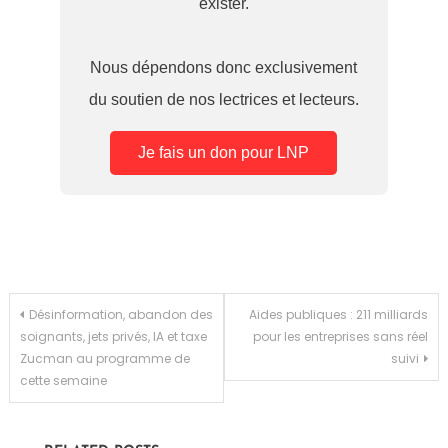
exister.
Nous dépendons donc exclusivement
du soutien de nos lectrices et lecteurs.
Je fais un don pour LNP
Navigation
Désinformation, abandon des
Aides publiques : 211 milliards
soignants, jets privés, IA et taxe
pour les entreprises sans réel
de
Zucman au programme de
suivi
cette semaine
l’article