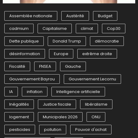
Assemblée nationale
Austérité
Budget
cadmium
Capitalisme
climat
Cop30
Dette publique
Donald Trump
démocratie
désinformation
Europe
extrême droite
Fiscalité
FNSEA
Gauche
Gouvernement Bayrou
Gouvernement Lecornu
IA
inflation
Intelligence artificielle
Inégalités
Justice fiscale
libéralisme
logement
Municipales 2026
ONU
pesticides
pollution
Pouvoir d'achat