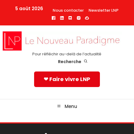
Skip
5 août 2026
Nous contacter
Newsletter LNP
To
Content
Pour réfléchir au-delà de l’actualité
Recherche
❤ Faire vivre LNP
Menu