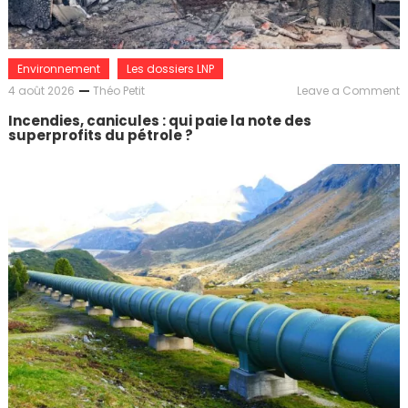
Environnement
Les dossiers LNP
o
4 août 2026
Théo Petit
Leave a Comment
I
Incendies, canicules : qui paie la note des
c
superprofits du pétrole ?
:
q
p
l
n
d
s
d
p
?