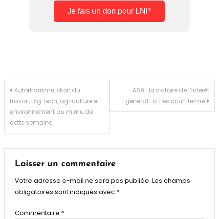
Je fais un don pour LNP
Navigation
Autoritarisme, droit du
A69 : la victoire de l’intérêt
travail, Big Tech, agriculture et
général… à très court terme
de
environnement au menu de
cette semaine
l’article
Laisser un commentaire
Votre adresse e-mail ne sera pas publiée.
Les champs
obligatoires sont indiqués avec
*
Commentaire
*