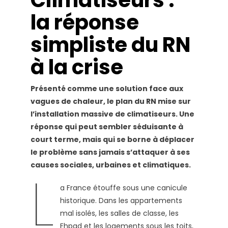
la
réponse
la réponse
simpliste
du
simpliste du RN
RN
à
la
à la crise
crise
Présenté comme une solution face aux
vagues de chaleur, le plan du RN mise sur
l’installation massive de climatiseurs.
Une
réponse qui peut sembler séduisante à
court terme, mais qui se borne à déplacer
le problème sans jamais s’attaquer à ses
causes sociales, urbaines et climatiques.
L
a France étouffe sous une canicule
historique. Dans les appartements
mal isolés, les salles de classe, les
Ehpad et les logements sous les toits,