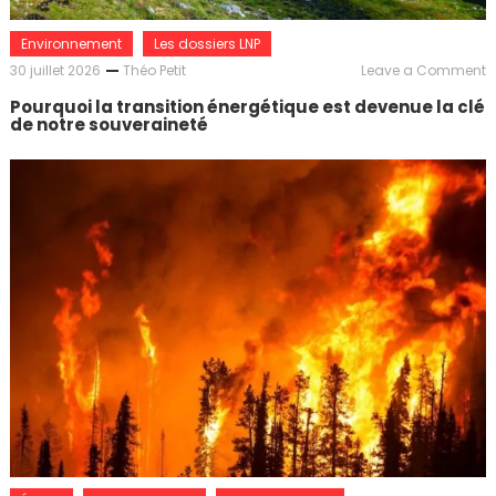
Environnement
Les dossiers LNP
o
30 juillet 2026
Théo Petit
Leave a Comment
P
Pourquoi la transition énergétique est devenue la clé
l
de notre souveraineté
t
é
e
d
l
c
d
n
s