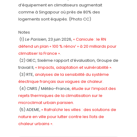
d’équipement en climatiseurs augmentait
comme à Singapour où près de 80% des
logements sont équipés. (Photo CC)
Notes
(1)
Le Parisien
, 23 juin 2026,
« Canicule : le RN
défend un plan « 100 % rénov’ » à 20 milliards pour
climatiser la France »
.
(2) GIEC, Sixième rapport d’évaluation, Groupe de
travail II,
« Impacts, adaptation et vulnérabilité ».
(3) RTE,
analyses de la sensibilité du système
électrique français aux vagues de chaleur.
(4) CNRS / Météo-France,
étude sur l’impact des
rejets thermiques de la climatisation sur le
microclimat urbain parisien.
(5) ADEME,
« Rafraîchir les villes : des solutions de
nature en ville pour lutter contre les îlots de
chaleur urbains ».