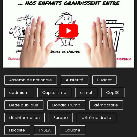
Assemblée nationale
Austérité
Budget
cadmium
Capitalisme
climat
Cop30
Dette publique
Donald Trump
démocratie
désinformation
Europe
extrême droite
Fiscalité
FNSEA
Gauche