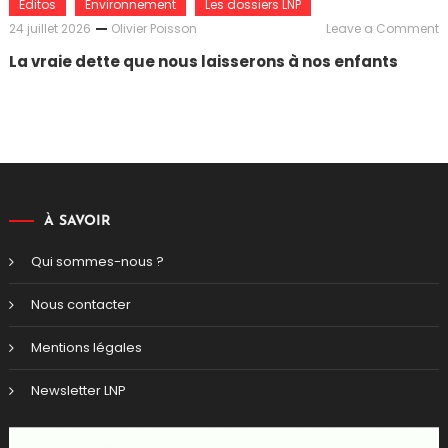
Éditos
Environnement
Les dossiers LNP
o
24 juillet 2026
Olivier Poisson
Leave a Comment
L
La vraie dette que nous laisserons à nos enfants
v
d
q
n
l
à
n
e
À SAVOIR
Qui sommes-nous ?
Nous contacter
Mentions légales
Newsletter LNP