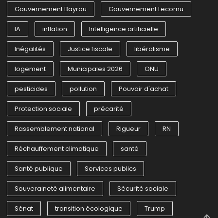
Gouvernement Bayrou
Gouvernement Lecornu
IA
inflation
Intelligence artificielle
Inégalités
Justice fiscale
libéralisme
logement
Municipales 2026
ONU
pesticides
pollution
Pouvoir d'achat
Protection sociale
précarité
Rassemblement national
Rigueur
RN
Réchauffement climatique
santé
Santé publique
Services publics
Souveraineté alimentaire
Sécurité sociale
Sénat
transition écologique
Trump