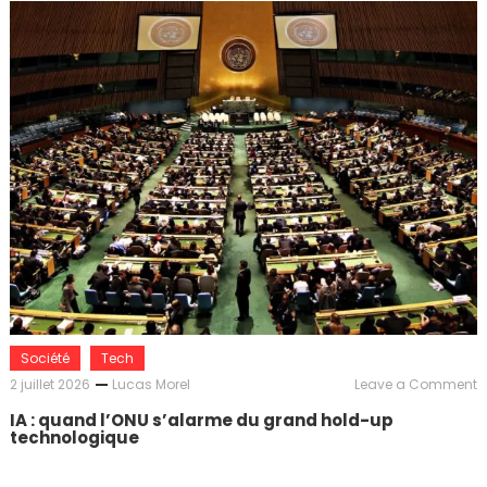
e
:
l
p
d
l
s
p
Société
Tech
o
2 juillet 2026
Lucas Morel
Leave a Comment
IA
IA : quand l’ONU s’alarme du grand hold-up
q
technologique
l
s
d