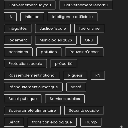
Gouvernement Bayrou
Gouvernement Lecornu
IA
inflation
Intelligence artificielle
Inégalités
Justice fiscale
libéralisme
logement
Municipales 2026
ONU
pesticides
pollution
Pouvoir d'achat
Protection sociale
précarité
Rassemblement national
Rigueur
RN
Réchauffement climatique
santé
Santé publique
Services publics
Souveraineté alimentaire
Sécurité sociale
Sénat
transition écologique
Trump