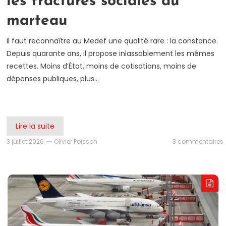
les fractures sociales au
marteau
Il faut reconnaître au Medef une qualité rare : la constance.
Depuis quarante ans, il propose inlassablement les mêmes
recettes. Moins d’État, moins de cotisations, moins de
dépenses publiques, plus…
Lire la suite
3 juillet 2026
Olivier Poisson
3 commentaires
l
l