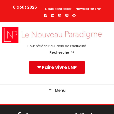
Skip
6 août 2026
Nous contacter
Newsletter LNP
To
Content
Pour réfléchir au-delà de l’actualité
Recherche
❤ Faire vivre LNP
Menu