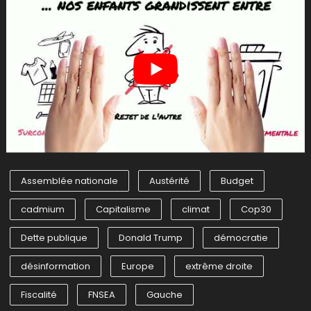
Assemblée nationale
Austérité
Budget
cadmium
Capitalisme
climat
Cop30
Dette publique
Donald Trump
démocratie
désinformation
Europe
extrême droite
Fiscalité
FNSEA
Gauche