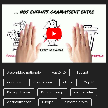
Assemblée nationale
Austérité
Budget
cadmium
Capitalisme
climat
Cop30
Dette publique
Donald Trump
démocratie
désinformation
Europe
extrême droite