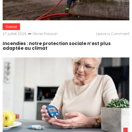
Social
o
27 juillet 2026
Olivier Poisson
Leave a Comment
I
Incendies : notre protection sociale n’est plus
:
adaptée au climat
n
p
s
n
p
a
a
c