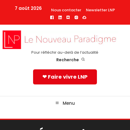
Skip
7 août 2026
Nous contacter
Newsletter LNP
To
Content
Pour réfléchir au-delà de l’actualité
Recherche
❤ Faire vivre LNP
Menu