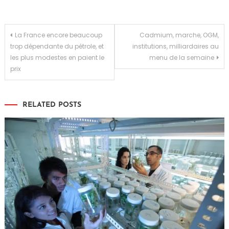
Navigation
La France encore beaucoup
Cadmium, marche, OGM,
trop dépendante du pétrole, et
institutions, milliardaires au
de
les plus modestes en paient le
menu de la semaine
prix
l’article
RELATED POSTS