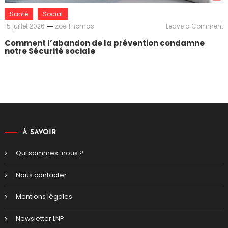
Santé
Social
o
15 juillet 2026
Zoé Thomas
Leave a Comment
C
Comment l’abandon de la prévention condamne
l
notre Sécurité sociale
d
l
p
c
n
S
s
À SAVOIR
Qui sommes-nous ?
Nous contacter
Mentions légales
Newsletter LNP