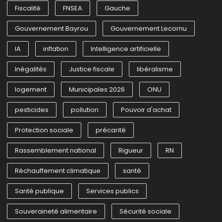
Fiscalité
FNSEA
Gauche
Gouvernement Bayrou
Gouvernement Lecornu
IA
inflation
Intelligence artificielle
Inégalités
Justice fiscale
libéralisme
logement
Municipales 2026
ONU
pesticides
pollution
Pouvoir d'achat
Protection sociale
précarité
Rassemblement national
Rigueur
RN
Réchauffement climatique
santé
Santé publique
Services publics
Souveraineté alimentaire
Sécurité sociale