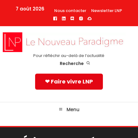
Skip
7 août 2026
Nous contacter
Newsletter LNP
To
Content
Pour réfléchir au-delà de l’actualité
Recherche
❤ Faire vivre LNP
Menu