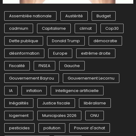
Assemblée nationale
Austérité
Budget
cadmium
Capitalisme
climat
Cop30
Dette publique
Donald Trump
démocratie
désinformation
Europe
extrême droite
Fiscalité
FNSEA
Gauche
Gouvernement Bayrou
Gouvernement Lecornu
IA
inflation
Intelligence artificielle
Inégalités
Justice fiscale
libéralisme
logement
Municipales 2026
ONU
pesticides
pollution
Pouvoir d'achat