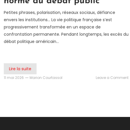
norme du débat public
Petites phrases, polarisation, réseaux sociaux, défiance
envers les institutions… La vie politique française s’est
progressivement transformée en un espace de
confrontation permanente. Pendant longtemps, les excès du
débat politique américain…
Lire la suite
11 mai 2026
Marion Courtassol
Leave a Comment
l
c