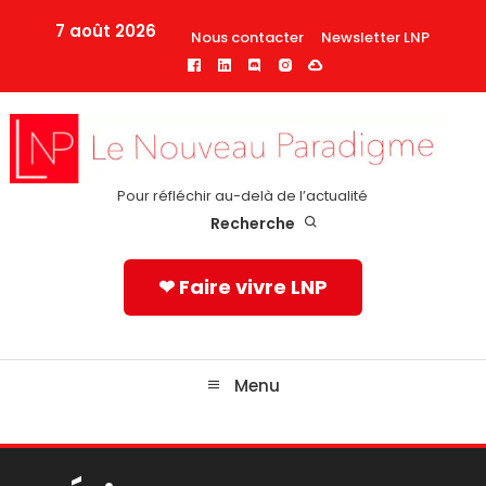
Skip
7 août 2026
Nous contacter
Newsletter LNP
To
Content
Pour réfléchir au-delà de l’actualité
Recherche
❤ Faire vivre LNP
Menu