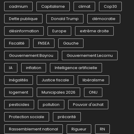
cadmium
Capitalisme
climat
Cop30
Dette publique
Donald Trump
démocratie
désinformation
Europe
extrême droite
Fiscalité
FNSEA
Gauche
Gouvernement Bayrou
Gouvernement Lecornu
IA
inflation
Intelligence artificielle
Inégalités
Justice fiscale
libéralisme
logement
Municipales 2026
ONU
pesticides
pollution
Pouvoir d'achat
Protection sociale
précarité
Rassemblement national
Rigueur
RN