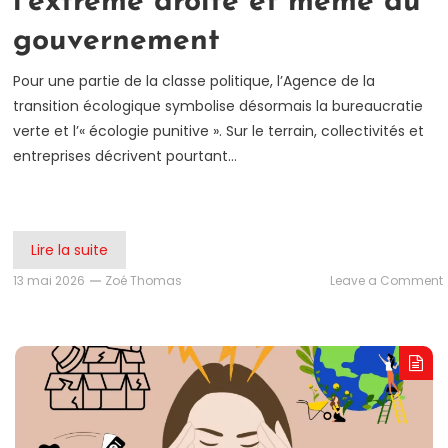
l’extrême droite et même du
gouvernement
Pour une partie de la classe politique, l’Agence de la
transition écologique symbolise désormais la bureaucratie
verte et l’« écologie punitive ». Sur le terrain, collectivités et
entreprises décrivent pourtant…
Lire la suite
13 mai 2026
Zoé Thomas
Leave a Comment
É
l
d