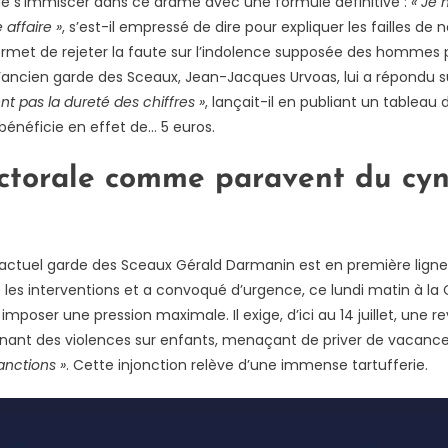
 s’immiscer dans ce drame avec une formule définitive :
«
Je 
 affaire
»
, s’est-il empressé de dire pour expliquer les failles de 
et de rejeter la faute sur l’indolence supposée des hommes plut
ancien garde des Sceaux, Jean-Jacques Urvoas, lui a répondu su
t pas la dureté des chiffres »
, lançait-il en publiant un tableau 
 bénéficie en effet de… 5 euros.
ectorale comme paravent du cy
’actuel garde des Sceaux Gérald Darmanin est en première ligne.
ie les interventions et a convoqué d’urgence, ce lundi matin à la
mposer une pression maximale. Il exige, d’ici au 14 juillet, une 
nant des violences sur enfants, menaçant de priver de vacance
anct
ions »
. Cette injonction relève d’une immense tartufferie.