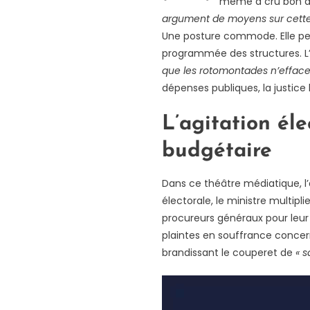
même a cru bon de
argument de moyens sur cette
Une posture commode. Elle perm
programmée des structures. L’
que les rotomontades n’effacen
dépenses publiques, la justice
L’agitation él
budgétaire
Dans ce théâtre médiatique, l
électorale, le ministre multipl
procureurs généraux pour leur i
plaintes en souffrance concer
brandissant le couperet de
« s