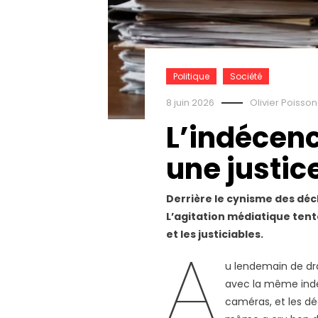
Politique
Société
8 juin 2026
Olivier Poisson
L’indécenc
une justi
Derrière le cynisme des décl
L’agitation médiatique ten
et les justiciabl
es.
A
u lendemain de dra
avec la même indéc
caméras, et les dé