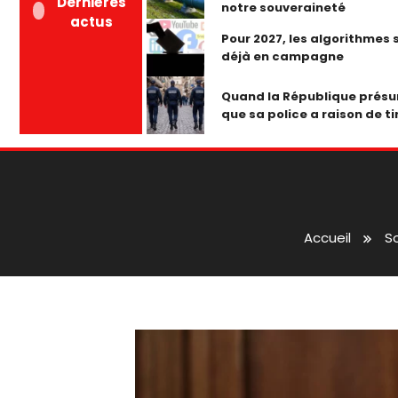
Dernières
notre souveraineté
actus
Pour 2027, les algorithmes 
déjà en campagne
Quand la République prés
que sa police a raison de ti
Accueil
S