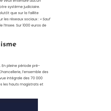
ne veux entendre aucun
notre système judiciaire.
ôt que sur la faillite
r les réseaux sociaux :
«
Sauf
de l’Insee. Sur 1000 euros de
nisme
 En pleine période pré-
 Chancellerie, l’ensemble des
revue intégrale des 70 000
s les hauts magistrats et