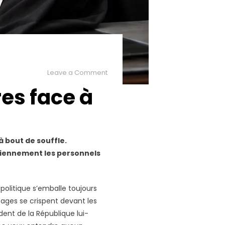
on
Leave a Comment
L’indécence
es face à
des
donneurs
d’ordres
face
à
à bout de souffle.
une
diennement les personnels
justice
exsangue
olitique s’emballe toujours
ages se crispent devant les
dent de la République lui-