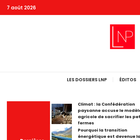
Skip
7 août 2026
To
Content
LES DOSSIERS LNP
ÉDITOS
Climat : la Confédération
paysanne accuse le modèl
agricole de sacrifier les pe
fermes
Pourquoi la transition
énergétique est devenue la