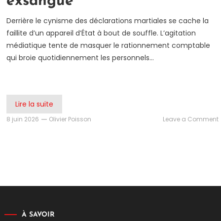
exsangue
Derrière le cynisme des déclarations martiales se cache la
faillite d’un appareil d’État à bout de souffle. L’agitation
médiatique tente de masquer le rationnement comptable
qui broie quotidiennement les personnels…
Lire la suite
8 juin 2026
Olivier Poisson
Leave a Comment
j
À SAVOIR