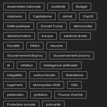
Assemblée nationale
Austérité
Budget
cadmium
Capitalisme
climat
Cop30
Dette publique
Donald Trump
démocratie
désinformation
Europe
extrême droite
Fiscalité
FNSEA
Gauche
Gouvernement Bayrou
Gouvernement Lecornu
IA
inflation
Intelligence artificielle
Inégalités
Justice fiscale
libéralisme
logement
Municipales 2026
ONU
pesticides
pollution
Pouvoir d'achat
Protection sociale
précarité