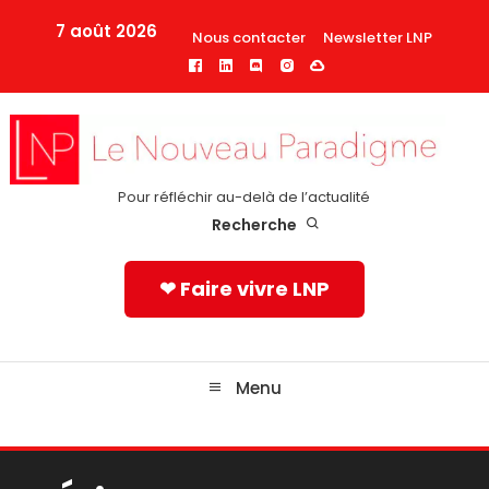
Skip
7 août 2026
Nous contacter
Newsletter LNP
To
Content
Pour réfléchir au-delà de l’actualité
Recherche
❤ Faire vivre LNP
Menu