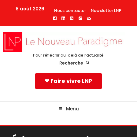
Skip
8 août 2026
Nous contacter
Newsletter LNP
To
Content
Pour réfléchir au-delà de l’actualité
Recherche
❤ Faire vivre LNP
Menu