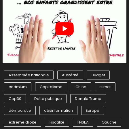
Assemblée nationale
Austérité
Budget
cadmium
Capitalisme
Chine
climat
Cop30
Dette publique
Donald Trump
démocratie
désinformation
Europe
extrême droite
Fiscalité
FNSEA
Gauche