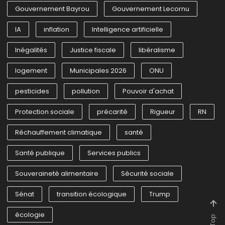
Gouvernement Bayrou
Gouvernement Lecornu
IA
inflation
Intelligence artificielle
Inégalités
Justice fiscale
libéralisme
logement
Municipales 2026
ONU
pesticides
pollution
Pouvoir d'achat
Protection sociale
précarité
Rigueur
RN
Réchauffement climatique
santé
Santé publique
Services publics
Souveraineté alimentaire
Sécurité sociale
Sénat
transition écologique
Trump
écologie