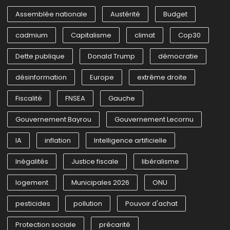
Assemblée nationale
Austérité
Budget
cadmium
Capitalisme
climat
Cop30
Dette publique
Donald Trump
démocratie
désinformation
Europe
extrême droite
Fiscalité
FNSEA
Gauche
Gouvernement Bayrou
Gouvernement Lecornu
IA
inflation
Intelligence artificielle
Inégalités
Justice fiscale
libéralisme
logement
Municipales 2026
ONU
pesticides
pollution
Pouvoir d'achat
Protection sociale
précarité