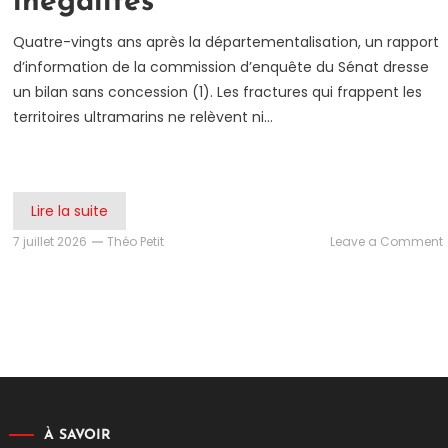
inégalités
Quatre-vingts ans après la départementalisation, un rapport
d’information de la commission d’enquête du Sénat dresse
un bilan sans concession (1). Les fractures qui frappent les
territoires ultramarins ne relèvent ni…
Lire la suite
7 juillet 2026
Théo Petit
Leave a Comment
:
l
À SAVOIR