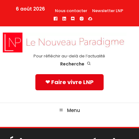
Skip
6 août 2026
Nous contacter
Newsletter LNP
To
Content
Pour réfléchir au-delà de l’actualité
Recherche
❤ Faire vivre LNP
Menu