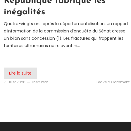
République fabrique les
inégalités
Quatre-vingts ans après la départementalisation, un rapport
d’information de la commission d’enquête du Sénat dresse
un bilan sans concession (1). Les fractures qui frappent les
territoires ultramarins ne relèvent ni…
Lire la suite
7 juillet 2026
Théo Petit
Leave a Comment
:
l