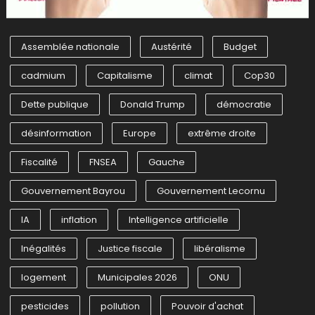
Assemblée nationale
Austérité
Budget
cadmium
Capitalisme
climat
Cop30
Dette publique
Donald Trump
démocratie
désinformation
Europe
extrême droite
Fiscalité
FNSEA
Gauche
Gouvernement Bayrou
Gouvernement Lecornu
IA
inflation
Intelligence artificielle
Inégalités
Justice fiscale
libéralisme
logement
Municipales 2026
ONU
pesticides
pollution
Pouvoir d'achat