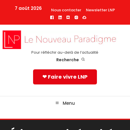
Skip
7 août 2026
Nous contacter
Newsletter LNP
To
Content
Pour réfléchir au-delà de l’actualité
Recherche
❤ Faire vivre LNP
Menu