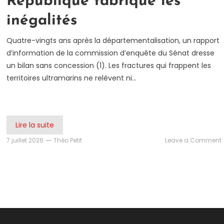
République fabrique les
inégalités
Quatre-vingts ans après la départementalisation, un rapport
d’information de la commission d’enquête du Sénat dresse
un bilan sans concession (1). Les fractures qui frappent les
territoires ultramarins ne relèvent ni…
Lire la suite
7 juillet 2026
Théo Petit
Leave a Comment
:
l