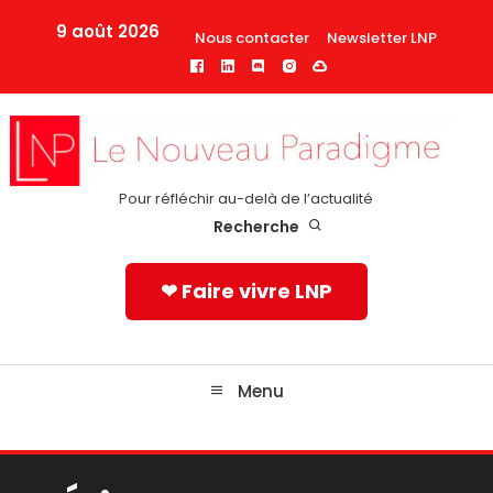
Skip
9 août 2026
Nous contacter
Newsletter LNP
To
Content
Pour réfléchir au-delà de l’actualité
Recherche
❤ Faire vivre LNP
Menu