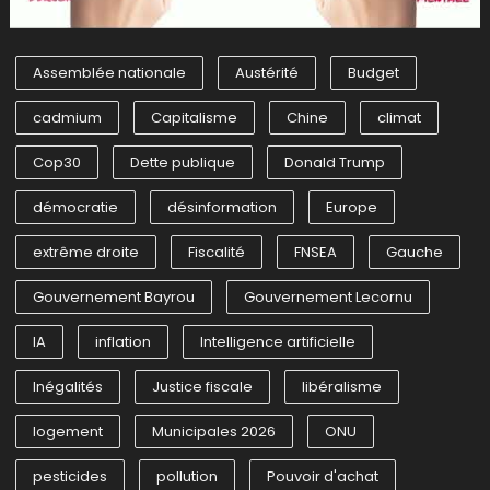
Assemblée nationale
Austérité
Budget
cadmium
Capitalisme
Chine
climat
Cop30
Dette publique
Donald Trump
démocratie
désinformation
Europe
extrême droite
Fiscalité
FNSEA
Gauche
Gouvernement Bayrou
Gouvernement Lecornu
IA
inflation
Intelligence artificielle
Inégalités
Justice fiscale
libéralisme
logement
Municipales 2026
ONU
pesticides
pollution
Pouvoir d'achat