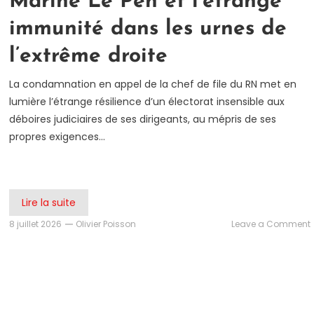
Marine Le Pen et l’étrange
immunité dans les urnes de
l’extrême droite
La condamnation en appel de la chef de file du RN met en
lumière l’étrange résilience d’un électorat insensible aux
déboires judiciaires de ses dirigeants, au mépris de ses
propres exigences…
Lire la suite
8 juillet 2026
Olivier Poisson
Leave a Comment
e