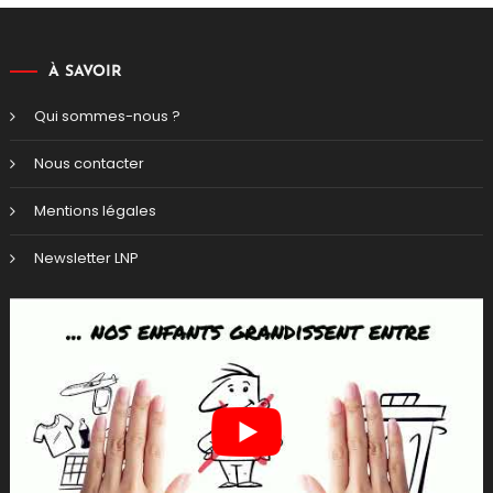
l
À SAVOIR
d
Qui sommes-nous ?
Nous contacter
Mentions légales
Newsletter LNP