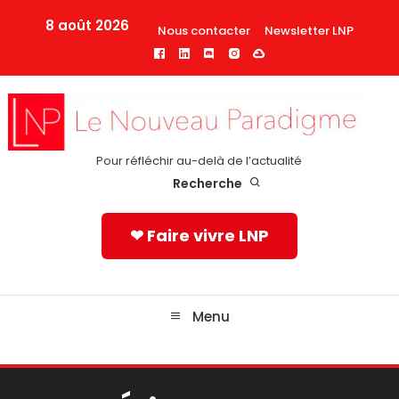
Skip
8 août 2026
Nous contacter
Newsletter LNP
To
Content
Pour réfléchir au-delà de l’actualité
Recherche
❤ Faire vivre LNP
Menu