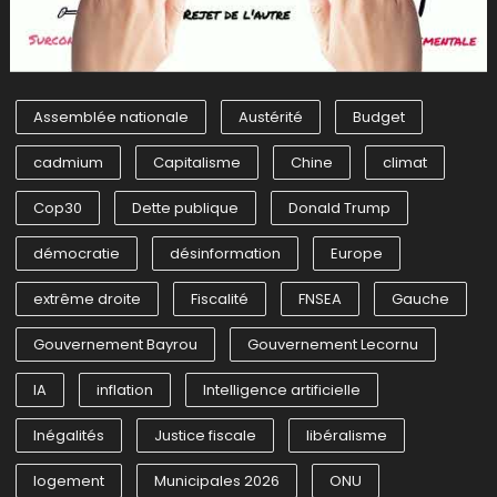
Assemblée nationale
Austérité
Budget
cadmium
Capitalisme
Chine
climat
Cop30
Dette publique
Donald Trump
démocratie
désinformation
Europe
extrême droite
Fiscalité
FNSEA
Gauche
Gouvernement Bayrou
Gouvernement Lecornu
IA
inflation
Intelligence artificielle
Inégalités
Justice fiscale
libéralisme
logement
Municipales 2026
ONU