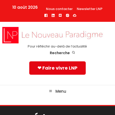
Skip
10 août 2026
Nous contacter
Newsletter LNP
To
Content
Pour réfléchir au-delà de l’actualité
Recherche
❤ Faire vivre LNP
Menu