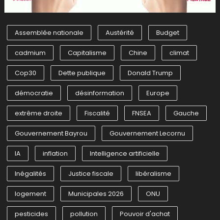
Assemblée nationale
Austérité
Budget
cadmium
Capitalisme
Chine
climat
Cop30
Dette publique
Donald Trump
démocratie
désinformation
Europe
extrême droite
Fiscalité
FNSEA
Gauche
Gouvernement Bayrou
Gouvernement Lecornu
IA
inflation
Intelligence artificielle
Inégalités
Justice fiscale
libéralisme
logement
Municipales 2026
ONU
pesticides
pollution
Pouvoir d'achat