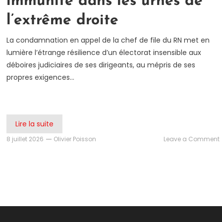
immunité dans les urnes de
l’extrême droite
La condamnation en appel de la chef de file du RN met en
lumière l’étrange résilience d’un électorat insensible aux
déboires judiciaires de ses dirigeants, au mépris de ses
propres exigences…
Lire la suite
8 juillet 2026
Olivier Poisson
Leave a Comment
e
l